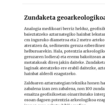
Zundaketa geoarkeologiko
Analogia medikoari berriz helduz, geofisik
baieztatzeko aztarnategiko hainbat lekutan 
cm inguruko diametroa eta 2 metro arteko l
ateratzen da, sedimentu geruza ezberdinen
helburuarekin. Hala, potentzia arkeologik
geruzaren lodiera) eta eremu bakoitzean a
motatakoak diren jakin daiteke. Zundaketak
laginak ateratzeko ere erabil daitezke, azt
hainbat alderdi ezagutzeko.
Zalduaren aztarnategian teknika honen hai
zabalena izan zen zabalena, non 100 zundak
emaitza geofisikoetan oinarritutako interpr
osoan dagoen potentzia arkeologikoa ezag