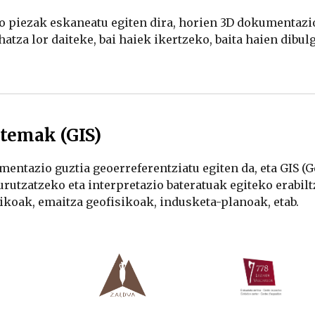
 piezak eskaneatu egiten dira, horien 3D dokumentazio b
temak (GIS)
entazio guztia geoerreferentziatu egiten da, eta GIS (
urutzatzeko eta interpretazio bateratuak egiteko erabilt
rikoak, emaitza geofisikoak, indusketa-planoak, etab.