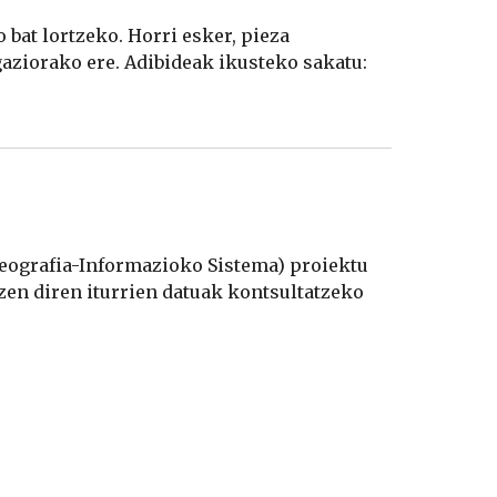
at lortzeko. Horri esker, pieza 
garrantzitsuenen bertsio digital eta oso zehatza lor daiteke, bai haiek ikertzeko, baita haien dibulgaziorako ere. Adibideak ikusteko sakatu: 
Geografia-Informazioko Sistema) proiektu 
zen diren iturrien datuak kontsultatzeko 