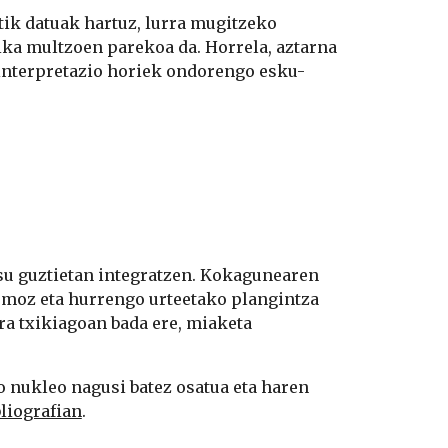
ik datuak hartuz, lurra mugitzeko 
ka multzoen parekoa da. Horrela, aztarna 
 interpretazio horiek ondorengo esku-
su guztietan integratzen. Kokagunearen 
smoz eta hurrengo urteetako plangintza 
a txikiagoan bada ere, miaketa 
o nukleo nagusi batez osatua eta haren 
bliografian
.