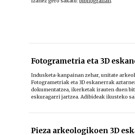
izanez gero sakatu: 
bibliografian
.
Fotogrametria eta 3D eskan
Indusketa-kanpainan zehar, unitate arkeo
Fotogrametriak eta 3D eskanerrak aztarnen 
dokumentatzea, ikerketak irauten duen bit
eskuragarri jartzea. Adibideak ikusteko sa
Pieza arkeologikoen 3D esk