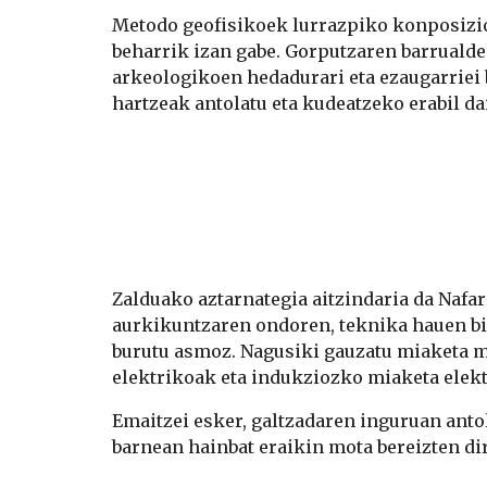
Metodo geofisikoek lurrazpiko konposizioe
beharrik izan gabe. Gorputzaren barrualde
arkeologikoen hedadurari eta ezaugarriei 
hartzeak antolatu eta kudeatzeko erabil da
Zalduako aztarnategia aitzindaria da Nafa
aurkikuntzaren ondoren, teknika hauen bid
burutu asmoz. Nagusiki gauzatu miaketa ma
elektrikoak eta indukziozko miaketa elek
Emaitzei esker, galtzadaren inguruan antol
barnean hainbat eraikin mota bereizten dir