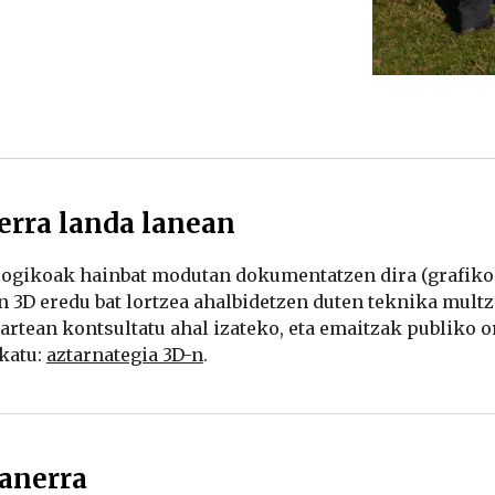
erra landa lanean
logikoak hainbat modutan dokumentatzen dira (grafikoki
3D eredu bat lortzea ahalbidetzen duten teknika multzoa
artean kontsultatu ahal izateko, eta emaitzak publiko
katu: 
aztarnategia 3D-n
.
anerra