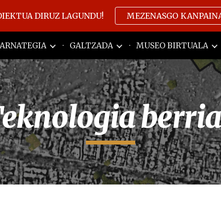
OIEKTUA DIRUZ LAGUNDU!
MEZENASGO KANPAIN
ip to main content
Skip to navigat
ARNATEGIA
GALTZADA
MUSEO BIRTUALA
eknologia berri