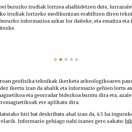
i buruzko irudiak lortzea ahalbidetzen dute, lurrazalet
ko irudiak lortzeko medikuntzan erabiltzen diren tekni
buruzko informazioa azkar lor daiteke, eta emaitza eta
itezke.
rroan geofisika teknikak ikerketa arkeologikoaren pau
ez ikertu izan da ahalik eta informazio gehien lortu a
gnetikoa eta georradar bidezkoa burutu dira eta, azaler
tromagnetikoak ere aplikatu dira.
atutako hiri bat deskribatu ahal izan da, 4.5 ha inguruk
elarik. Informazio gehiago nahi izanez gero sakatu: 
bi