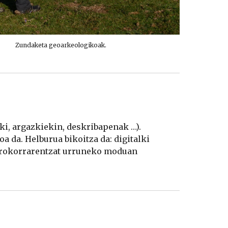
Zundaketa geoarkeologikoak. 
, argazkiekin, deskribapenak …). 
 da. Helburua bikoitza da: digitalki 
 orokorrarentzat urruneko moduan 