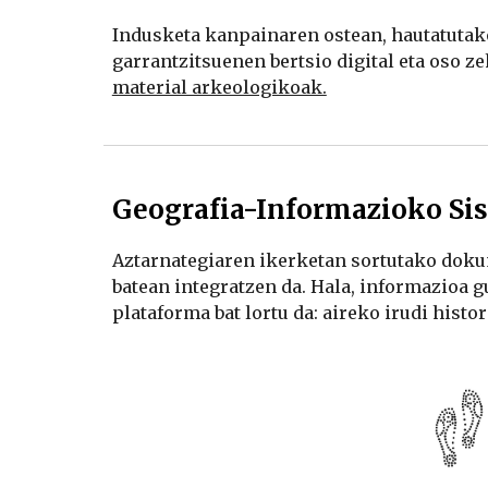
Indusketa kanpainaren ostean, hautatutako
material arkeologikoak.
Geografia-Informazioko Sis
Aztarnategiaren ikerketan sortutako dokum
batean integratzen da. Hala, informazioa g
plataforma bat lortu da: aireko irudi histo