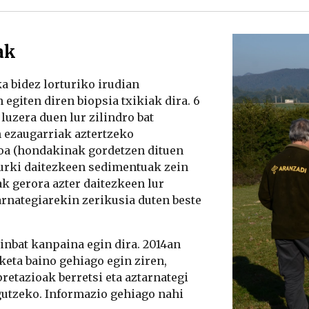
ak
a bidez lorturiko irudian 
egiten diren biopsia txikiak dira. 6 
uzera duen lur zilindro bat 
 ezaugarriak aztertzeko 
oa (hondakinak gordetzen dituen 
urki daitezkeen sedimentuak zein 
 gerora azter daitezkeen lur 
arnategiarekin zerikusia duten beste 
nbat kanpaina egin dira. 2014an 
eta baino gehiago egin ziren, 
etazioak berretsi eta aztarnategi 
utzeko. Informazio gehiago nahi 